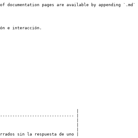
of documentation pages are available by appending `.md` 
ón e interacción.

                               |

------------------------------ |

                               |

                               |

                               |

rrados sin la respuesta de uno |
