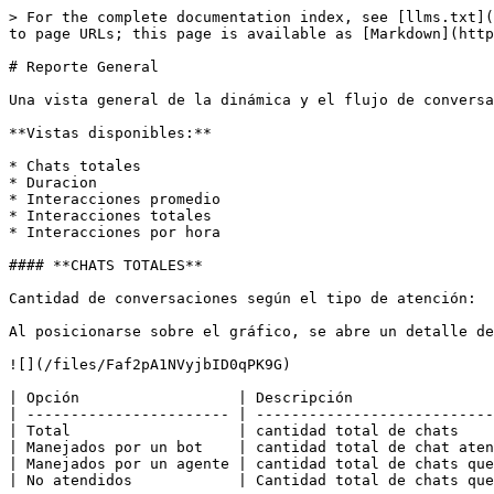
> For the complete documentation index, see [llms.txt](
to page URLs; this page is available as [Markdown](http
# Reporte General

Una vista general de la dinámica y el flujo de conversa
**Vistas disponibles:**

* Chats totales

* Duracion

* Interacciones promedio

* Interacciones totales

* Interacciones por hora

#### **CHATS TOTALES**

Cantidad de conversaciones según el tipo de atención:

Al posicionarse sobre el gráfico, se abre un detalle de
![](/files/Faf2pA1NVyjbID0qPK9G)

| Opción                  | Descripción                
| ----------------------- | ---------------------------
| Total                   | cantidad total de chats    
| Manejados por un bot    | cantidad total de chat aten
| Manejados por un agente | cantidad total de chats que
| No atendidos            | Cantidad total de chats que