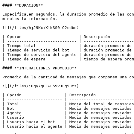
#### **DURACION**

Especifica,en segundos, la duración promedio de las con
minutos la información.

![](/files/hjJ9KxiXlNSS0fO2cdbe)

| Opción                        | Descripción          
| ----------------------------- | ---------------------
| Tiempo total                  | duración promedio de 
| Tiempo de servicio del bot    | duración promedio de 
| Tiempo de servicio del agente | duración promedio de 
| Tiempo de espera              | tiempo de espera prom
#### **INTERACCIONES PROMEDIO**

Promedio de la cantidad de mensajes que componen una co
![](/files/jUqy7gEEwu59vJLg5uts)

| Opción                  | Descripción                
| ----------------------- | ---------------------------
| Total                   | Media del total de mensajes
| Bot                     | Media de mensajes enviados 
| Agente                  | Media de mensajes enviados 
| Usuario                 | Media de mensajes enviados 
| Usuario hacia el bot    | Media de mensajes enviados 
| Usuario hacia el agente | Media de mensajes enviados 