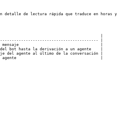
n detalle de lectura rápida que traduce en horas y 
                                           |

------------------------------------------ |

 mensaje                                   |

del bot hasta la derivación a un agente    |

je del agente al último de la conversación |

 agente                                    |
