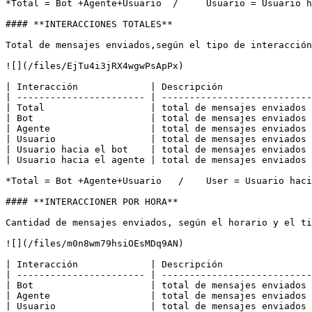
*Total = Bot +Agente+Usuario  /     Usuario = Usuario h
#### **INTERACCIONES TOTALES**

Total de mensajes enviados,según el tipo de interacción
![](/files/EjTu4i3jRX4wgwPsApPx)

| Interacción             | Descripción                
| ----------------------- | ---------------------------
| Total                   | total de mensajes enviados 
| Bot                     | total de mensajes enviados 
| Agente                  | total de mensajes enviados 
| Usuario                 | total de mensajes enviados 
| Usuario hacia el bot    | total de mensajes enviados 
| Usuario hacia el agente | total de mensajes enviados 
*Total = Bot +Agente+Usuario   /    User = Usuario haci
#### **INTERACCIONER POR HORA**

Cantidad de mensajes enviados, según el horario y el ti
![](/files/m0n8wm79hsiOEsMDq9AN)

| Interacción             | Descripción                
| ----------------------- | ---------------------------
| Bot                     | total de mensajes enviados 
| Agente                  | total de mensajes enviados 
| Usuario                 | total de mensajes enviados 