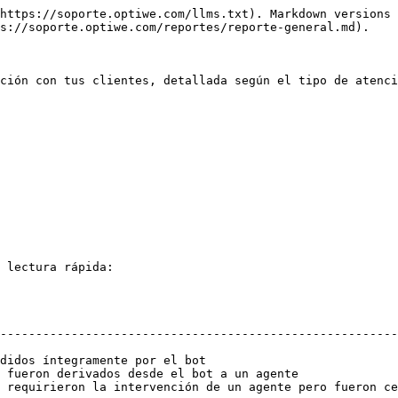
https://soporte.optiwe.com/llms.txt). Markdown versions 
s://soporte.optiwe.com/reportes/reporte-general.md).

ción con tus clientes, detallada según el tipo de atenci
 lectura rápida:

                                                        
--------------------------------------------------------
                                                        
didos íntegramente por el bot                           
 fueron derivados desde el bot a un agente              
 requirieron la intervención de un agente pero fueron ce