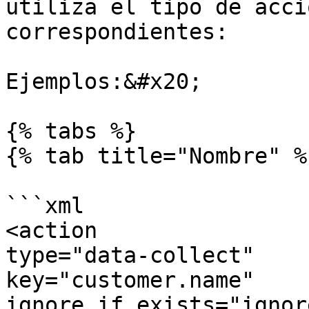
utiliza el tipo de acci
correspondientes:

Ejemplos:&#x20;

{% tabs %}

{% tab title="Nombre" %}
```xml

<action 

type="data-collect"   

key="customer.name"    

ignore_if_exists="ignor