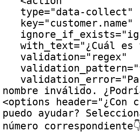
   <action        

   type="data-collect"        

   key="customer.name"        

   ignore_if_exists="ignore_if_exists"        

   with_text="¿Cuál es tu nombre? "        

   validation="regex"        

   validation_pattern="^.{3,20}$"        

   validation_error="Pareciera que ingresaste un 
nombre inválido. ¿Podrías 
<options header="¿Con c
puedo ayudar? Seleccion
número correspondiente👇