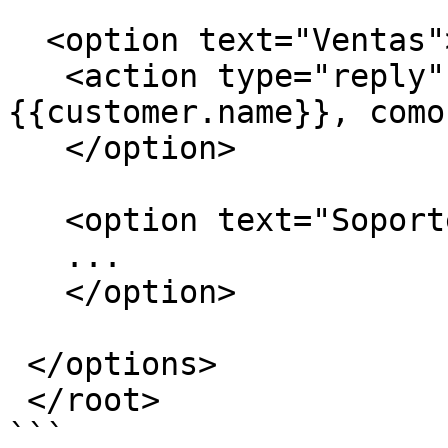
  <option text="Ventas">            

   <action type="reply" with_text="Hola 
{{customer.name}}, como te 
   </option> 

   <option text="Soporte">            

   ...        

   </option>

 </options>

 </root>   
