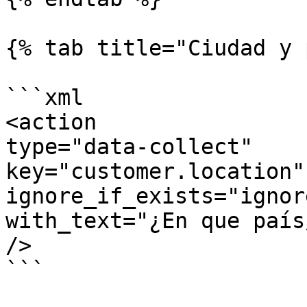
{% tab title="Ciudad y 
```xml

<action      

type="data-collect"     
key="customer.location"
ignore_if_exists="ignor
with_text="¿En que país
/>

```
