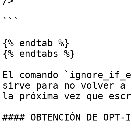
/>

```

{% endtab %}

{% endtabs %}

El comando `ignore_if_e
sirve para no volver a 
la próxima vez que escri
#### OBTENCIÓN DE OPT-I