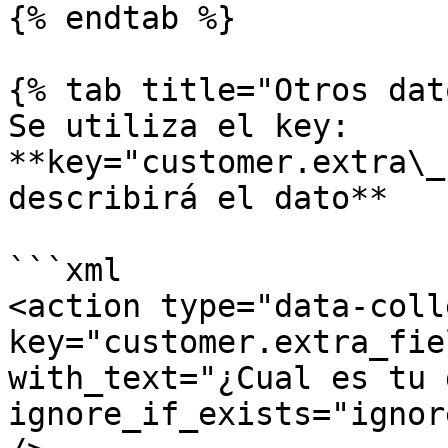
{% endtab %}

{% tab title="Otros dat
Se utiliza el key: 
**key="customer.extra\_
describirá el dato**

```xml

<action type="data-coll
key="customer.extra_fie
with_text="¿Cual es tu 
ignore_if_exists="ignor