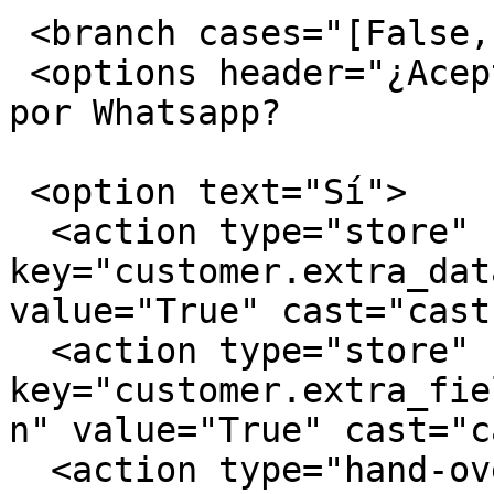
 <branch cases="[False, None]">        

 <options header="¿Aceptas recibir notificaciones 
por Whatsapp?           
 <option text="Sí">                

  <action type="store" 
key="customer.extra_dat
value="True" cast="cast
  <action type="store" 
key="customer.extra_fie
n" value="True" cast="c
  <action type="hand-over" chat_group="ventas"/>             
