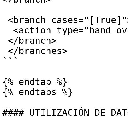
 <branch cases="[True]">      

  <action type="hand-over" chat_group="ventas"/>     

 </branch>

 </branches>

```

{% endtab %}

{% endtabs %}

#### UTILIZACIÓN DE DAT