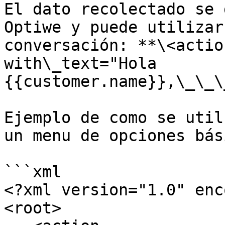
El dato recolectado se 
Optiwe y puede utilizar
conversación: **\<action 
with\_text="Hola 
{{customer.name}},\_\_\
Ejemplo de como se util
un menu de opciones bási
```xml

<?xml version="1.0" enc
<root>
