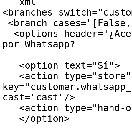
```xml

<branches switch="custo
 <branch cases="[False, None]">        

  <options header="¿Aceptas recibir notificaciones 
por Whatsapp?           
   <option text="Sí">                

   <action type="store" 
key="customer.whatsapp_
cast="cast"/>          
   <action type="hand-over" chat_group="ventas"/>             

   </option>            
