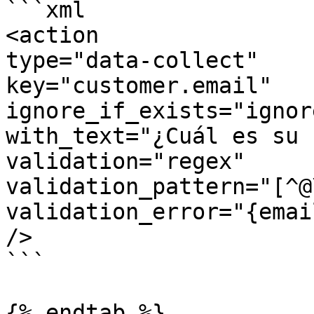
```xml

<action    

type="data-collect"    

key="customer.email"    
ignore_if_exists="ignor
with_text="¿Cuál es su 
validation="regex"    

validation_pattern="[^@\s
validation_error="{emai
/>

```

{% endtab %}
