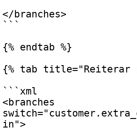
</branches>

```

{% endtab %}

{% tab title="Reiterar 
```xml

<branches 
switch="customer.extra_
in">    
