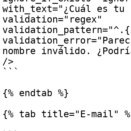
with_text="¿Cuál es tu 
validation="regex"    

validation_pattern="^.{
validation_error="Parec
nombre inválido. ¿Podrí
/>

```

{% endtab %}

{% tab title="E-mail" %}