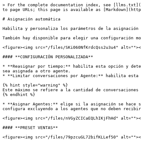
> For the complete documentation index, see [llms.txt](
to page URLs; this page is available as [Markdown](http
# Asignación automática

Habilita y personaliza los parámetros de la asignación 
También hay disponible para elegir una configuración mo
<figure><img src="/files/SKi060NfKrdcQss2u3u4" alt=""><
#### **CONFIGURACIÓN PERSONALIZADA**

* **Reasignar por tiempo:** habilita esta opción y dete
sea asignada a otro agente.

* **Limitar conversaciones por Agente:** habilita esta 
{% hint style="warning" %}

Este máximo se refiere a la cantidad de conversaciones 
{% endhint %}

* **Asignar Agentes:** elige si la asignación se hace s
configura excluyendo a los agentes que no deben recibir
<figure><img src="/files/nVGyZCICaEQLhIKjFhHd" alt=""><
#### **PRESET VENTAS**

<figure><img src="/files/79pzcuGL72bifKLLef50" alt=""><